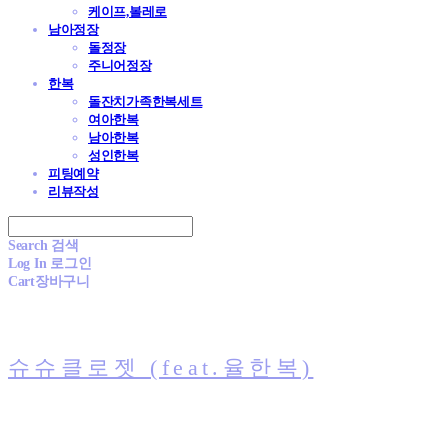
케이프,볼레로
남아정장
돌정장
주니어정장
한복
돌잔치가족한복세트
여아한복
남아한복
성인한복
피팅예약
리뷰작성
Search
검색
Log In
로그인
Cart
장바구니
슈슈클로젯 (feat.율한복)