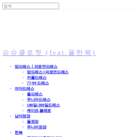
슈슈클로젯 (feat.율한복)
맘드레스ㅣ피로연드레스
맘드레스 l 피로연드레스
커플드레스
77-99 드레스
여아드레스
돌드레스
주니어드레스
100일/200일드레스
케이프,볼레로
남아정장
돌정장
주니어정장
한복