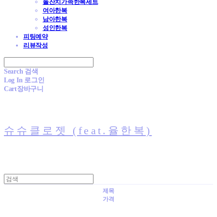
돌잔치가족한복세트
여아한복
남아한복
성인한복
피팅예약
리뷰작성
Search
검색
Log In
로그인
Cart
장바구니
슈슈클로젯 (feat.율한복)
제목
가격