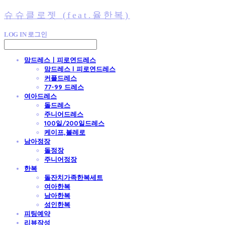
슈슈클로젯 (feat.율한복)
LOG IN
로그인
맘드레스ㅣ피로연드레스
맘드레스 l 피로연드레스
커플드레스
77-99 드레스
여아드레스
돌드레스
주니어드레스
100일/200일드레스
케이프,볼레로
남아정장
돌정장
주니어정장
한복
돌잔치가족한복세트
여아한복
남아한복
성인한복
피팅예약
리뷰작성