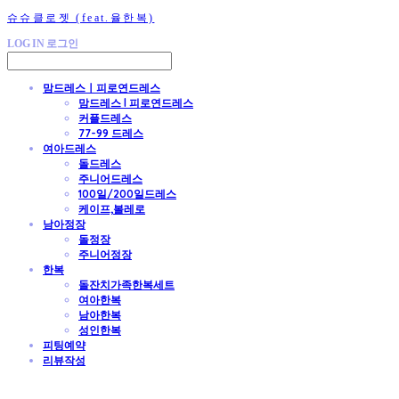
슈슈클로젯 (feat.율한복)
LOG IN
로그인
맘드레스ㅣ피로연드레스
맘드레스 l 피로연드레스
커플드레스
77-99 드레스
여아드레스
돌드레스
주니어드레스
100일/200일드레스
케이프,볼레로
남아정장
돌정장
주니어정장
한복
돌잔치가족한복세트
여아한복
남아한복
성인한복
피팅예약
리뷰작성