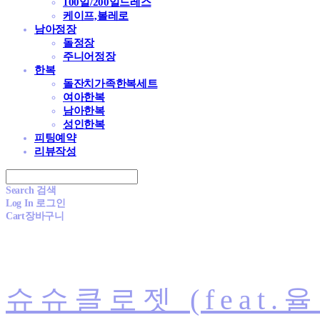
100일/200일드레스
케이프,볼레로
남아정장
돌정장
주니어정장
한복
돌잔치가족한복세트
여아한복
남아한복
성인한복
피팅예약
리뷰작성
Search
검색
Log In
로그인
Cart
장바구니
슈슈클로젯 (feat.