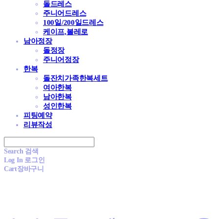
돌드레스
주니어드레스
100일/200일드레스
케이프,볼레로
남아정장
돌정장
주니어정장
한복
돌잔치가족한복세트
여아한복
남아한복
성인한복
피팅예약
리뷰작성
Search
검색
Log In
로그인
Cart
장바구니