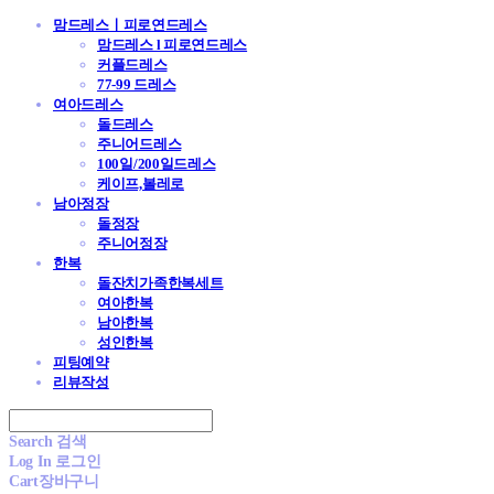
맘드레스ㅣ피로연드레스
맘드레스 l 피로연드레스
커플드레스
77-99 드레스
여아드레스
돌드레스
주니어드레스
100일/200일드레스
케이프,볼레로
남아정장
돌정장
주니어정장
한복
돌잔치가족한복세트
여아한복
남아한복
성인한복
피팅예약
리뷰작성
Search
검색
Log In
로그인
Cart
장바구니