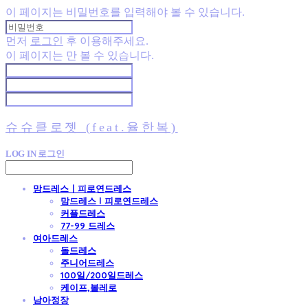
이 페이지는 비밀번호를 입력해야 볼 수 있습니다.
먼저
로그인
후 이용해주세요.
이 페이지는
만 볼 수 있습니다.
슈슈클로젯 (feat.율한복)
LOG IN
로그인
맘드레스ㅣ피로연드레스
맘드레스 l 피로연드레스
커플드레스
77-99 드레스
여아드레스
돌드레스
주니어드레스
100일/200일드레스
케이프,볼레로
남아정장