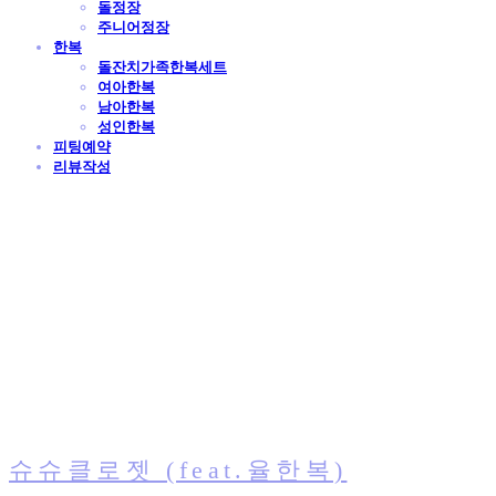
돌정장
주니어정장
한복
돌잔치가족한복세트
여아한복
남아한복
성인한복
피팅예약
리뷰작성
슈슈클로젯 (feat.율한복)