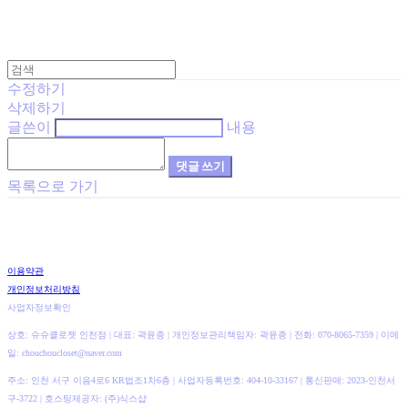
수정하기
삭제하기
글쓴이
내용
댓글 쓰기
목록으로 가기
이용약관
개인정보처리방침
사업자정보확인
상호: 슈슈클로젯 인천점 | 대표: 곽윤종 | 개인정보관리책임자: 곽윤종 | 전화: 070-8065-7359 | 이메
일: chouchoucloset@naver.com
주소: 인천 서구 이음4로6 KR법조1차6층 | 사업자등록번호:
404-10-33167
| 통신판매:
2023-인천서
구-3722
| 호스팅제공자: (주)식스샵