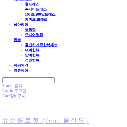
돌드레스
주니어드레스
100일/200일드레스
케이프,볼레로
남아정장
돌정장
주니어정장
한복
돌잔치가족한복세트
여아한복
남아한복
성인한복
피팅예약
리뷰작성
Search
검색
Log In
로그인
Cart
장바구니
슈슈클로젯 (feat.율한복)