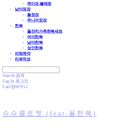
케이프,볼레로
남아정장
돌정장
주니어정장
한복
돌잔치가족한복세트
여아한복
남아한복
성인한복
피팅예약
리뷰작성
Search
검색
Log In
로그인
Cart
장바구니
슈슈클로젯 (feat.율한복)