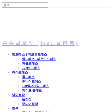
슈슈클로젯 (feat.율한복)
맘드레스ㅣ피로연드레스
맘드레스 l 피로연드레스
커플드레스
77-99 드레스
여아드레스
돌드레스
주니어드레스
100일/200일드레스
케이프,볼레로
남아정장
돌정장
주니어정장
한복