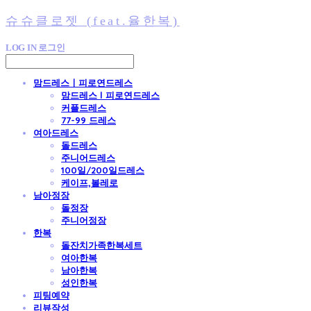
슈슈클로젯 (feat.율한복)
LOG IN
로그인
맘드레스ㅣ피로연드레스
맘드레스 l 피로연드레스
커플드레스
77-99 드레스
여아드레스
돌드레스
주니어드레스
100일/200일드레스
케이프,볼레로
남아정장
돌정장
주니어정장
한복
돌잔치가족한복세트
여아한복
남아한복
성인한복
피팅예약
리뷰작성