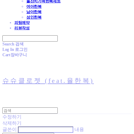
돌잔치가족한복세트
여아한복
남아한복
성인한복
피팅예약
리뷰작성
Search
검색
Log In
로그인
Cart
장바구니
슈슈클로젯 (feat.율한복)
수정하기
삭제하기
글쓴이
내용