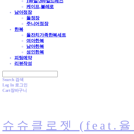
100일/200일드레스
케이프,볼레로
남아정장
돌정장
주니어정장
한복
돌잔치가족한복세트
여아한복
남아한복
성인한복
피팅예약
리뷰작성
Search
검색
Log In
로그인
Cart
장바구니
슈슈클로젯 (feat.