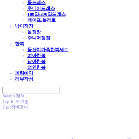
돌드레스
주니어드레스
100일/200일드레스
케이프,볼레로
남아정장
돌정장
주니어정장
한복
돌잔치가족한복세트
여아한복
남아한복
성인한복
피팅예약
리뷰작성
Search
검색
Log In
로그인
Cart
장바구니