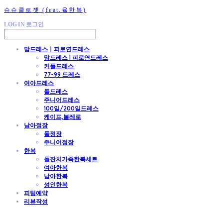
슈슈클로젯 (feat.율한복)
LOG IN
로그인
맘드레스ㅣ피로연드레스
맘드레스 l 피로연드레스
커플드레스
77-99 드레스
여아드레스
돌드레스
주니어드레스
100일/200일드레스
케이프,볼레로
남아정장
돌정장
주니어정장
한복
돌잔치가족한복세트
여아한복
남아한복
성인한복
피팅예약
리뷰작성