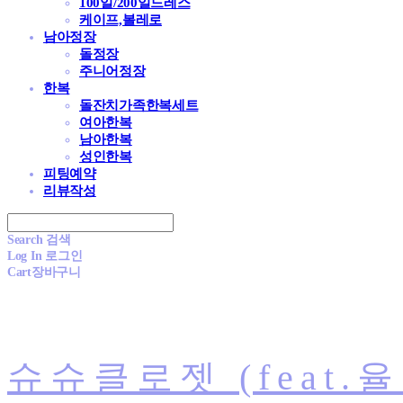
100일/200일드레스
케이프,볼레로
남아정장
돌정장
주니어정장
한복
돌잔치가족한복세트
여아한복
남아한복
성인한복
피팅예약
리뷰작성
Search
검색
Log In
로그인
Cart
장바구니
슈슈클로젯 (feat.