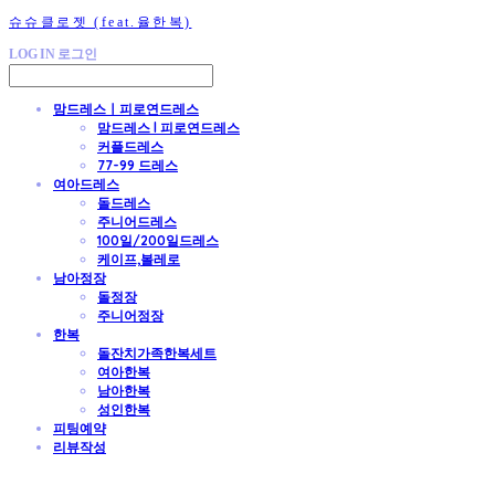
슈슈클로젯 (feat.율한복)
LOG IN
로그인
맘드레스ㅣ피로연드레스
맘드레스 l 피로연드레스
커플드레스
77-99 드레스
여아드레스
돌드레스
주니어드레스
100일/200일드레스
케이프,볼레로
남아정장
돌정장
주니어정장
한복
돌잔치가족한복세트
여아한복
남아한복
성인한복
피팅예약
리뷰작성