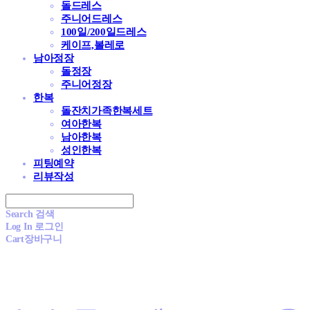
돌드레스
주니어드레스
100일/200일드레스
케이프,볼레로
남아정장
돌정장
주니어정장
한복
돌잔치가족한복세트
여아한복
남아한복
성인한복
피팅예약
리뷰작성
Search
검색
Log In
로그인
Cart
장바구니