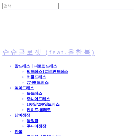
슈슈클로젯 (feat.율한복)
맘드레스ㅣ피로연드레스
맘드레스 l 피로연드레스
커플드레스
77-99 드레스
여아드레스
돌드레스
주니어드레스
100일/200일드레스
케이프,볼레로
남아정장
돌정장
주니어정장
한복