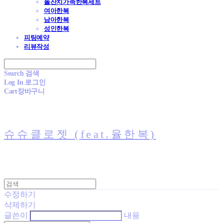
돌잔치가족한복세트
여아한복
남아한복
성인한복
피팅예약
리뷰작성
Search
검색
Log In
로그인
Cart
장바구니
슈슈클로젯 (feat.율한복)
수정하기
삭제하기
글쓴이
내용