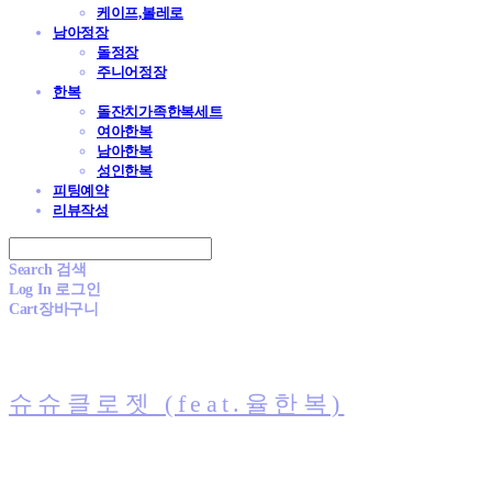
케이프,볼레로
남아정장
돌정장
주니어정장
한복
돌잔치가족한복세트
여아한복
남아한복
성인한복
피팅예약
리뷰작성
Search
검색
Log In
로그인
Cart
장바구니
슈슈클로젯 (feat.율한복)