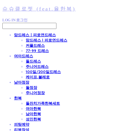
슈슈클로젯 (feat.율한복)
LOG IN
로그인
맘드레스ㅣ피로연드레스
맘드레스 l 피로연드레스
커플드레스
77-99 드레스
여아드레스
돌드레스
주니어드레스
100일/200일드레스
케이프,볼레로
남아정장
돌정장
주니어정장
한복
돌잔치가족한복세트
여아한복
남아한복
성인한복
피팅예약
리뷰작성