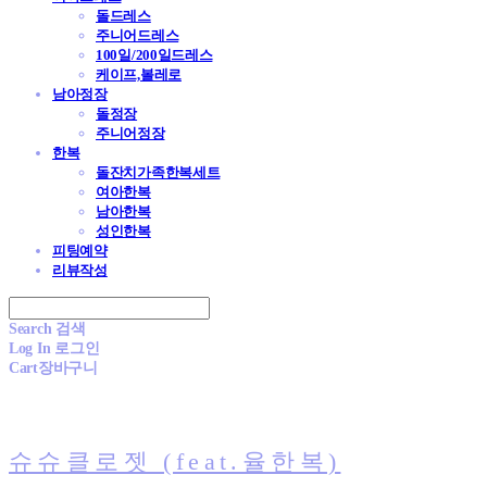
돌드레스
주니어드레스
100일/200일드레스
케이프,볼레로
남아정장
돌정장
주니어정장
한복
돌잔치가족한복세트
여아한복
남아한복
성인한복
피팅예약
리뷰작성
Search
검색
Log In
로그인
Cart
장바구니
슈슈클로젯 (feat.율한복)