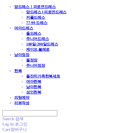
맘드레스ㅣ피로연드레스
맘드레스 l 피로연드레스
커플드레스
77-99 드레스
여아드레스
돌드레스
주니어드레스
100일/200일드레스
케이프,볼레로
남아정장
돌정장
주니어정장
한복
돌잔치가족한복세트
여아한복
남아한복
성인한복
피팅예약
리뷰작성
Search
검색
Log In
로그인
Cart
장바구니