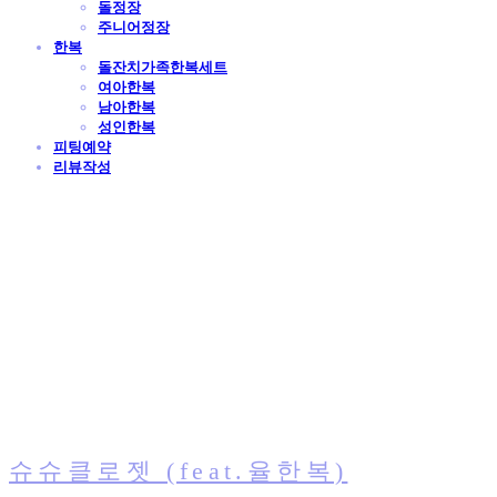
돌정장
주니어정장
한복
돌잔치가족한복세트
여아한복
남아한복
성인한복
피팅예약
리뷰작성
슈슈클로젯 (feat.율한복)