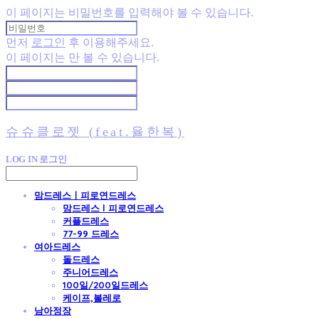
이 페이지는 비밀번호를 입력해야 볼 수 있습니다.
먼저
로그인
후 이용해주세요.
이 페이지는
만 볼 수 있습니다.
슈슈클로젯 (feat.율한복)
LOG IN
로그인
맘드레스ㅣ피로연드레스
맘드레스 l 피로연드레스
커플드레스
77-99 드레스
여아드레스
돌드레스
주니어드레스
100일/200일드레스
케이프,볼레로
남아정장