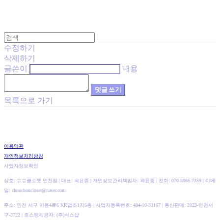
수정하기
삭제하기
글쓴이
내용
댓글 쓰기
목록으로 가기
이용약관
개인정보처리방침
사업자정보확인
상호: 슈슈클로젯 인천점 | 대표: 곽윤종 | 개인정보관리책임자: 곽윤종 | 전화: 070-8065-7359 | 이메
일: chouchoucloset@naver.com
주소: 인천 서구 이음4로6 KR법조1차6층 | 사업자등록번호:
404-10-33167
| 통신판매:
2023-인천서
구-3722
| 호스팅제공자: (주)식스샵