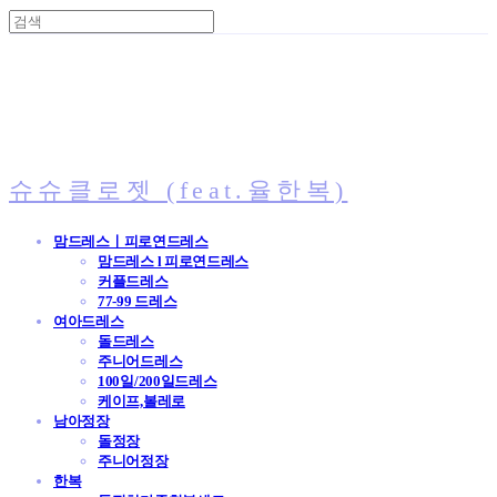
슈슈클로젯 (feat.율한복)
맘드레스ㅣ피로연드레스
맘드레스 l 피로연드레스
커플드레스
77-99 드레스
여아드레스
돌드레스
주니어드레스
100일/200일드레스
케이프,볼레로
남아정장
돌정장
주니어정장
한복