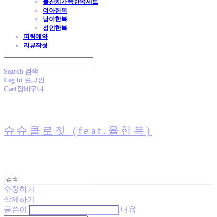
돌잔치가족한복세트
여아한복
남아한복
성인한복
피팅예약
리뷰작성
Search
검색
Log In
로그인
Cart
장바구니
슈슈클로젯 (feat.율한복)
수정하기
삭제하기
글쓴이
내용