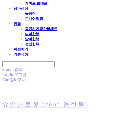
케이프,볼레로
남아정장
돌정장
주니어정장
한복
돌잔치가족한복세트
여아한복
남아한복
성인한복
피팅예약
리뷰작성
Search
검색
Log In
로그인
Cart
장바구니
슈슈클로젯 (feat.율한복)