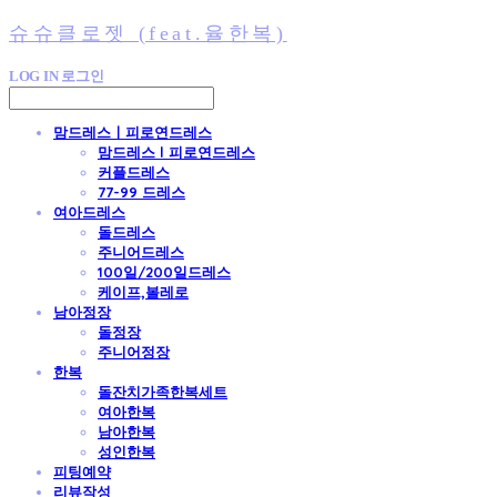
슈슈클로젯 (feat.율한복)
LOG IN
로그인
맘드레스ㅣ피로연드레스
맘드레스 l 피로연드레스
커플드레스
77-99 드레스
여아드레스
돌드레스
주니어드레스
100일/200일드레스
케이프,볼레로
남아정장
돌정장
주니어정장
한복
돌잔치가족한복세트
여아한복
남아한복
성인한복
피팅예약
리뷰작성