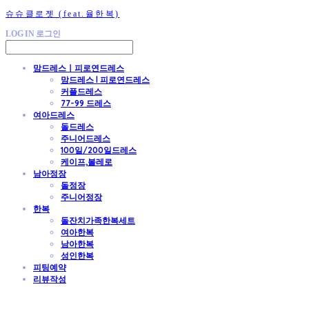
슈슈클로젯 (feat.율한복)
LOG IN
로그인
맘드레스ㅣ피로연드레스
맘드레스 l 피로연드레스
커플드레스
77-99 드레스
여아드레스
돌드레스
주니어드레스
100일/200일드레스
케이프,볼레로
남아정장
돌정장
주니어정장
한복
돌잔치가족한복세트
여아한복
남아한복
성인한복
피팅예약
리뷰작성