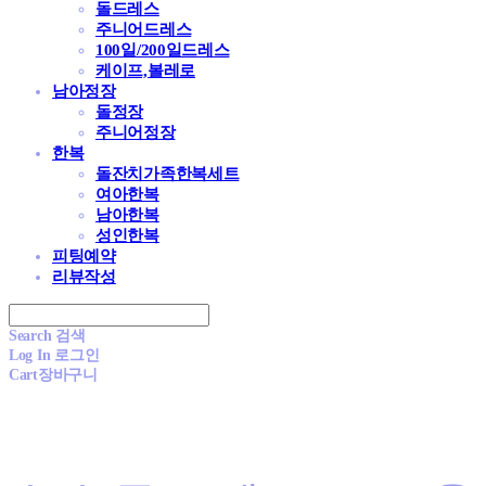
돌드레스
주니어드레스
100일/200일드레스
케이프,볼레로
남아정장
돌정장
주니어정장
한복
돌잔치가족한복세트
여아한복
남아한복
성인한복
피팅예약
리뷰작성
Search
검색
Log In
로그인
Cart
장바구니