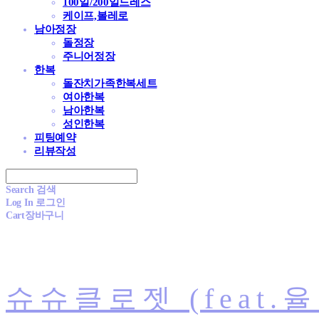
100일/200일드레스
케이프,볼레로
남아정장
돌정장
주니어정장
한복
돌잔치가족한복세트
여아한복
남아한복
성인한복
피팅예약
리뷰작성
Search
검색
Log In
로그인
Cart
장바구니
슈슈클로젯 (feat.