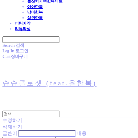
돌잔치가족한복세트
여아한복
남아한복
성인한복
피팅예약
리뷰작성
Search
검색
Log In
로그인
Cart
장바구니
슈슈클로젯 (feat.율한복)
수정하기
삭제하기
글쓴이
내용