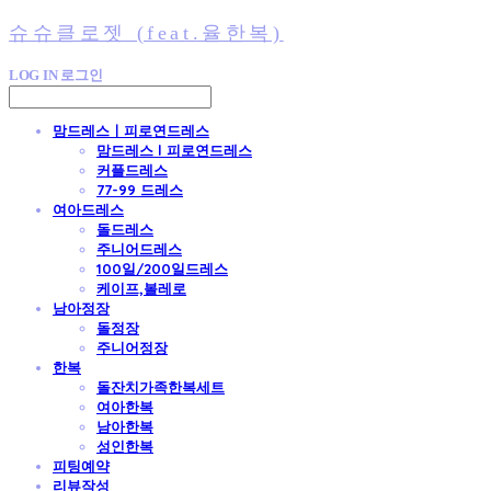
슈슈클로젯 (feat.율한복)
LOG IN
로그인
맘드레스ㅣ피로연드레스
맘드레스 l 피로연드레스
커플드레스
77-99 드레스
여아드레스
돌드레스
주니어드레스
100일/200일드레스
케이프,볼레로
남아정장
돌정장
주니어정장
한복
돌잔치가족한복세트
여아한복
남아한복
성인한복
피팅예약
리뷰작성