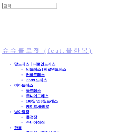
슈슈클로젯 (feat.율한복)
맘드레스ㅣ피로연드레스
맘드레스 l 피로연드레스
커플드레스
77-99 드레스
여아드레스
돌드레스
주니어드레스
100일/200일드레스
케이프,볼레로
남아정장
돌정장
주니어정장
한복