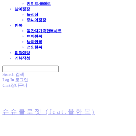
케이프,볼레로
남아정장
돌정장
주니어정장
한복
돌잔치가족한복세트
여아한복
남아한복
성인한복
피팅예약
리뷰작성
Search
검색
Log In
로그인
Cart
장바구니
슈슈클로젯 (feat.율한복)