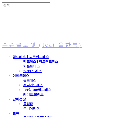
슈슈클로젯 (feat.율한복)
맘드레스ㅣ피로연드레스
맘드레스 l 피로연드레스
커플드레스
77-99 드레스
여아드레스
돌드레스
주니어드레스
100일/200일드레스
케이프,볼레로
남아정장
돌정장
주니어정장
한복