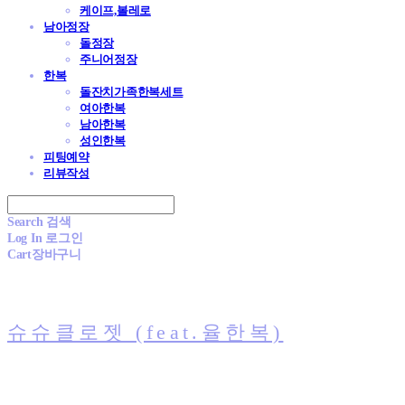
케이프,볼레로
남아정장
돌정장
주니어정장
한복
돌잔치가족한복세트
여아한복
남아한복
성인한복
피팅예약
리뷰작성
Search
검색
Log In
로그인
Cart
장바구니
슈슈클로젯 (feat.율한복)