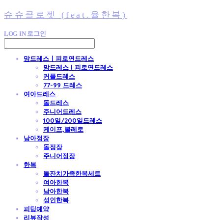
슈슈클로젯 (feat.율한복)
LOG IN
로그인
맘드레스ㅣ피로연드레스
맘드레스 l 피로연드레스
커플드레스
77-99 드레스
여아드레스
돌드레스
주니어드레스
100일/200일드레스
케이프,볼레로
남아정장
돌정장
주니어정장
한복
돌잔치가족한복세트
여아한복
남아한복
성인한복
피팅예약
리뷰작성