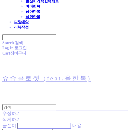
돌잔치가족한복세트
여아한복
남아한복
성인한복
피팅예약
리뷰작성
Search
검색
Log In
로그인
Cart
장바구니
슈슈클로젯 (feat.율한복)
수정하기
삭제하기
글쓴이
내용