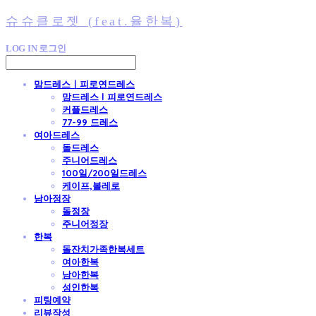
슈슈클로젯 (feat.율한복)
LOG IN
로그인
맘드레스ㅣ피로연드레스
맘드레스 l 피로연드레스
커플드레스
77-99 드레스
여아드레스
돌드레스
주니어드레스
100일/200일드레스
케이프,볼레로
남아정장
돌정장
주니어정장
한복
돌잔치가족한복세트
여아한복
남아한복
성인한복
피팅예약
리뷰작성