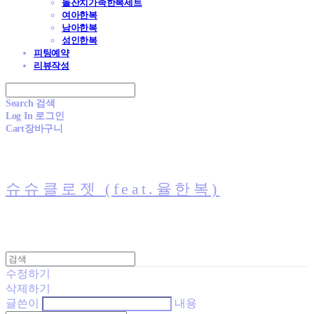
돌잔치가족한복세트
여아한복
남아한복
성인한복
피팅예약
리뷰작성
Search
검색
Log In
로그인
Cart
장바구니
슈슈클로젯 (feat.율한복)
수정하기
삭제하기
글쓴이
내용