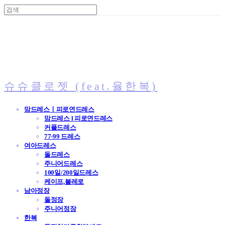
슈슈클로젯 (feat.율한복)
맘드레스ㅣ피로연드레스
맘드레스 l 피로연드레스
커플드레스
77-99 드레스
여아드레스
돌드레스
주니어드레스
100일/200일드레스
케이프,볼레로
남아정장
돌정장
주니어정장
한복