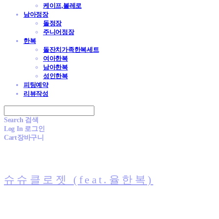
케이프,볼레로
남아정장
돌정장
주니어정장
한복
돌잔치가족한복세트
여아한복
남아한복
성인한복
피팅예약
리뷰작성
Search
검색
Log In
로그인
Cart
장바구니
슈슈클로젯 (feat.율한복)