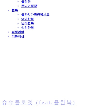
돌정장
주니어정장
한복
돌잔치가족한복세트
여아한복
남아한복
성인한복
피팅예약
리뷰작성
슈슈클로젯 (feat.율한복)