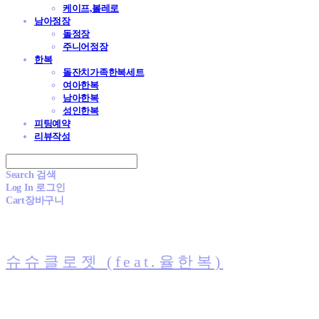
케이프,볼레로
남아정장
돌정장
주니어정장
한복
돌잔치가족한복세트
여아한복
남아한복
성인한복
피팅예약
리뷰작성
Search
검색
Log In
로그인
Cart
장바구니
슈슈클로젯 (feat.율한복)