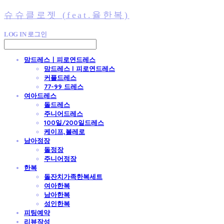
슈슈클로젯 (feat.율한복)
LOG IN
로그인
맘드레스ㅣ피로연드레스
맘드레스 l 피로연드레스
커플드레스
77-99 드레스
여아드레스
돌드레스
주니어드레스
100일/200일드레스
케이프,볼레로
남아정장
돌정장
주니어정장
한복
돌잔치가족한복세트
여아한복
남아한복
성인한복
피팅예약
리뷰작성