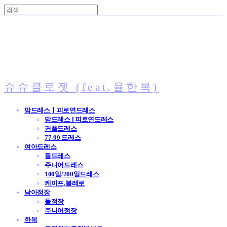
슈슈클로젯 (feat.율한복)
맘드레스ㅣ피로연드레스
맘드레스 l 피로연드레스
커플드레스
77-99 드레스
여아드레스
돌드레스
주니어드레스
100일/200일드레스
케이프,볼레로
남아정장
돌정장
주니어정장
한복