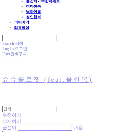
돌잔치가족한복세트
여아한복
남아한복
성인한복
피팅예약
리뷰작성
Search
검색
Log In
로그인
Cart
장바구니
슈슈클로젯 (feat.율한복)
수정하기
삭제하기
글쓴이
내용