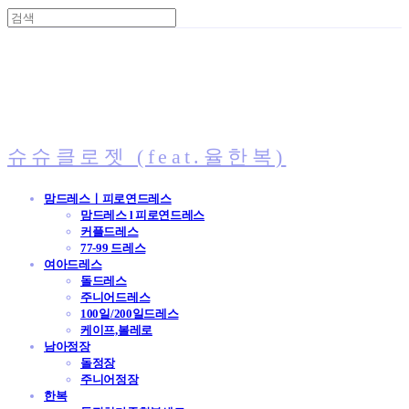
슈슈클로젯 (feat.율한복)
맘드레스ㅣ피로연드레스
맘드레스 l 피로연드레스
커플드레스
77-99 드레스
여아드레스
돌드레스
주니어드레스
100일/200일드레스
케이프,볼레로
남아정장
돌정장
주니어정장
한복