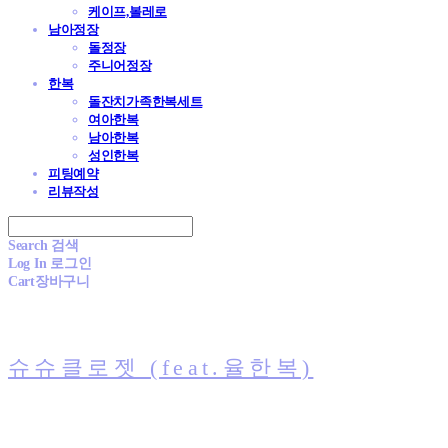
케이프,볼레로
남아정장
돌정장
주니어정장
한복
돌잔치가족한복세트
여아한복
남아한복
성인한복
피팅예약
리뷰작성
Search
검색
Log In
로그인
Cart
장바구니
슈슈클로젯 (feat.율한복)