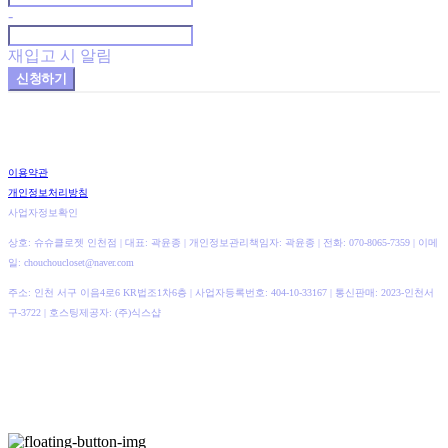
-
재입고 시 알림
신청하기
이용약관
개인정보처리방침
사업자정보확인
상호: 슈슈클로젯 인천점 | 대표: 곽윤종 | 개인정보관리책임자: 곽윤종 | 전화: 070-8065-7359 | 이메
일: chouchoucloset@naver.com
주소: 인천 서구 이음4로6 KR법조1차6층 | 사업자등록번호:
404-10-33167
| 통신판매:
2023-인천서
구-3722
| 호스팅제공자: (주)식스샵