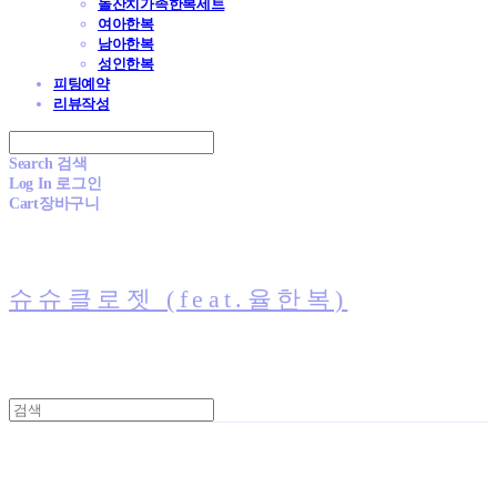
돌잔치가족한복세트
여아한복
남아한복
성인한복
피팅예약
리뷰작성
Search
검색
Log In
로그인
Cart
장바구니
슈슈클로젯 (feat.율한복)