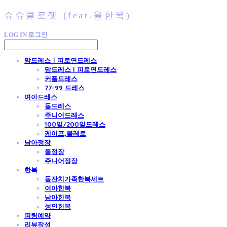
슈슈클로젯 (feat.율한복)
LOG IN
로그인
맘드레스ㅣ피로연드레스
맘드레스 l 피로연드레스
커플드레스
77-99 드레스
여아드레스
돌드레스
주니어드레스
100일/200일드레스
케이프,볼레로
남아정장
돌정장
주니어정장
한복
돌잔치가족한복세트
여아한복
남아한복
성인한복
피팅예약
리뷰작성