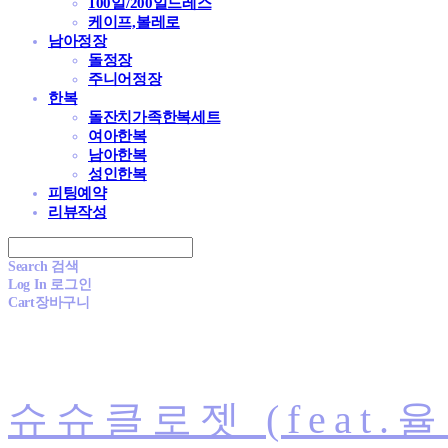
100일/200일드레스
케이프,볼레로
남아정장
돌정장
주니어정장
한복
돌잔치가족한복세트
여아한복
남아한복
성인한복
피팅예약
리뷰작성
Search
검색
Log In
로그인
Cart
장바구니
슈슈클로젯 (feat.