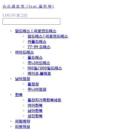
슈슈클로젯 (feat.율한복)
LOG IN
로그인
맘드레스ㅣ피로연드레스
맘드레스 l 피로연드레스
커플드레스
77-99 드레스
여아드레스
돌드레스
주니어드레스
100일/200일드레스
케이프,볼레로
남아정장
돌정장
주니어정장
한복
돌잔치가족한복세트
여아한복
남아한복
성인한복
피팅예약
리뷰작성