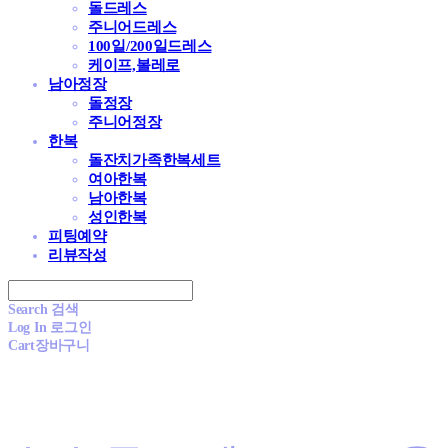
돌드레스
주니어드레스
100일/200일드레스
케이프,볼레로
남아정장
돌정장
주니어정장
한복
돌잔치가족한복세트
여아한복
남아한복
성인한복
피팅예약
리뷰작성
Search
검색
Log In
로그인
Cart
장바구니