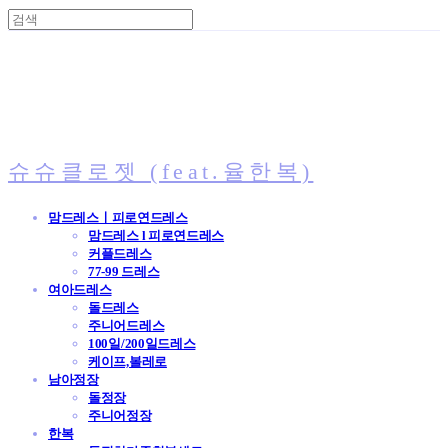
슈슈클로젯 (feat.율한복)
맘드레스ㅣ피로연드레스
맘드레스 l 피로연드레스
커플드레스
77-99 드레스
여아드레스
돌드레스
주니어드레스
100일/200일드레스
케이프,볼레로
남아정장
돌정장
주니어정장
한복