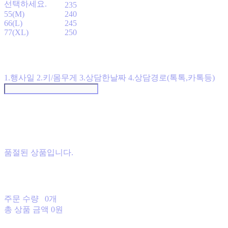
선택하세요.
235
55(M)
240
66(L)
245
77(XL)
250
1.행사일 2.키/몸무게 3.상담한날짜 4.상담경로(톡톡,카톡등)
품절된 상품입니다.
주문 수량
0개
총 상품 금액
0원