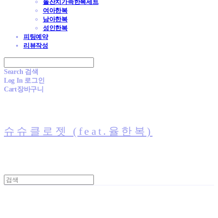
돌잔치가족한복세트
여아한복
남아한복
성인한복
피팅예약
리뷰작성
Search
검색
Log In
로그인
Cart
장바구니
슈슈클로젯 (feat.율한복)