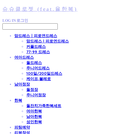
슈슈클로젯 (feat.율한복)
LOG IN
로그인
맘드레스ㅣ피로연드레스
맘드레스 l 피로연드레스
커플드레스
77-99 드레스
여아드레스
돌드레스
주니어드레스
100일/200일드레스
케이프,볼레로
남아정장
돌정장
주니어정장
한복
돌잔치가족한복세트
여아한복
남아한복
성인한복
피팅예약
리뷰작성