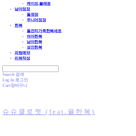
케이프,볼레로
남아정장
돌정장
주니어정장
한복
돌잔치가족한복세트
여아한복
남아한복
성인한복
피팅예약
리뷰작성
Search
검색
Log In
로그인
Cart
장바구니
슈슈클로젯 (feat.율한복)