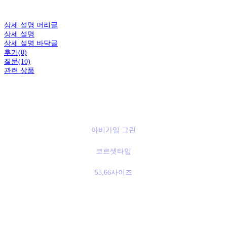
상세 설명 머리글
상세 설명
상세 설명 바닥글
후기(0)
질문(10)
관련 상품
아비가일 그린
코르셋타입
55,66사이즈