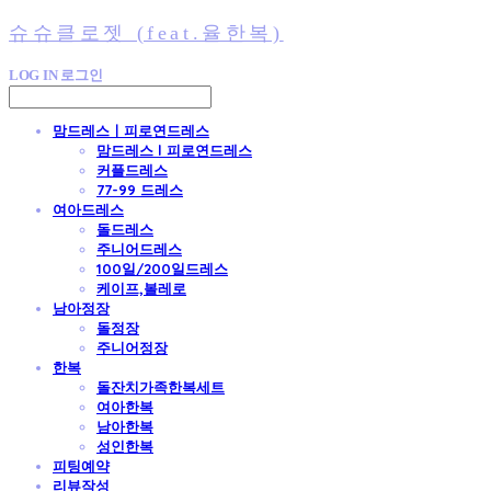
슈슈클로젯 (feat.율한복)
LOG IN
로그인
맘드레스ㅣ피로연드레스
맘드레스 l 피로연드레스
커플드레스
77-99 드레스
여아드레스
돌드레스
주니어드레스
100일/200일드레스
케이프,볼레로
남아정장
돌정장
주니어정장
한복
돌잔치가족한복세트
여아한복
남아한복
성인한복
피팅예약
리뷰작성