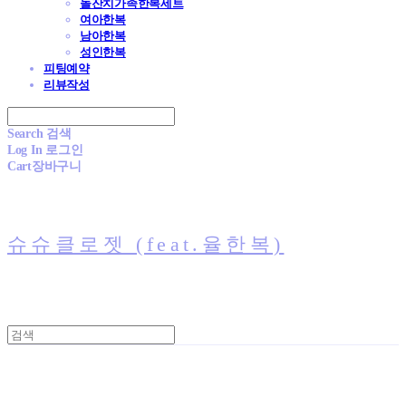
돌잔치가족한복세트
여아한복
남아한복
성인한복
피팅예약
리뷰작성
Search
검색
Log In
로그인
Cart
장바구니
슈슈클로젯 (feat.율한복)