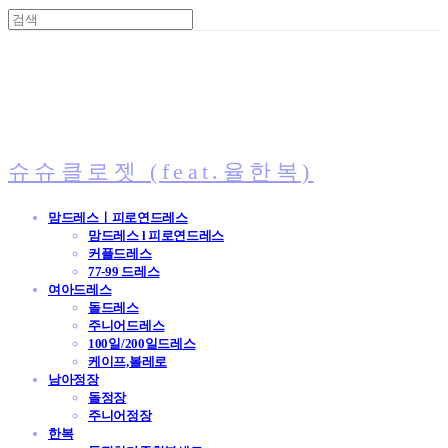
슈슈클로젯 (feat.율한복)
맘드레스ㅣ피로연드레스
맘드레스 l 피로연드레스
커플드레스
77-99 드레스
여아드레스
돌드레스
주니어드레스
100일/200일드레스
케이프,볼레로
남아정장
돌정장
주니어정장
한복