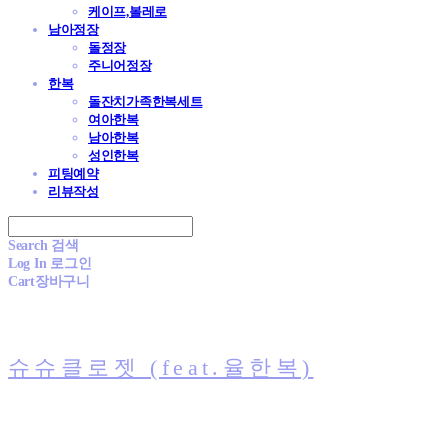
케이프,볼레로
남아정장
돌정장
주니어정장
한복
돌잔치가족한복세트
여아한복
남아한복
성인한복
피팅예약
리뷰작성
Search
검색
Log In
로그인
Cart
장바구니
슈슈클로젯 (feat.율한복)