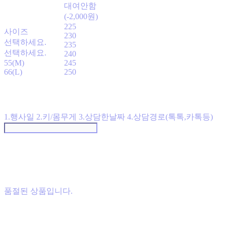
대여안함
(-2,000원)
225
사이즈
230
선택하세요.
235
선택하세요.
240
55(M)
245
66(L)
250
1.행사일 2.키/몸무게 3.상담한날짜 4.상담경로(톡톡,카톡등)
품절된 상품입니다.