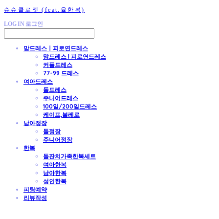
슈슈클로젯 (feat.율한복)
LOG IN
로그인
맘드레스ㅣ피로연드레스
맘드레스 l 피로연드레스
커플드레스
77-99 드레스
여아드레스
돌드레스
주니어드레스
100일/200일드레스
케이프,볼레로
남아정장
돌정장
주니어정장
한복
돌잔치가족한복세트
여아한복
남아한복
성인한복
피팅예약
리뷰작성