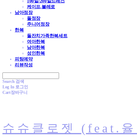
100일/200일드레스
케이프,볼레로
남아정장
돌정장
주니어정장
한복
돌잔치가족한복세트
여아한복
남아한복
성인한복
피팅예약
리뷰작성
Search
검색
Log In
로그인
Cart
장바구니
슈슈클로젯 (feat.