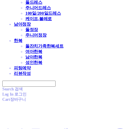
돌드레스
주니어드레스
100일/200일드레스
케이프,볼레로
남아정장
돌정장
주니어정장
한복
돌잔치가족한복세트
여아한복
남아한복
성인한복
피팅예약
리뷰작성
Search
검색
Log In
로그인
Cart
장바구니