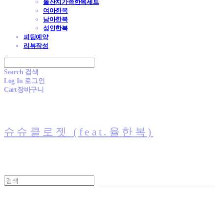
돌잔치가족한복세트
여아한복
남아한복
성인한복
피팅예약
리뷰작성
Search
검색
Log In
로그인
Cart
장바구니
슈슈클로젯 (feat.율한복)