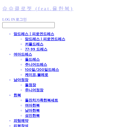
슈슈클로젯 (feat.율한복)
LOG IN
로그인
맘드레스ㅣ피로연드레스
맘드레스 l 피로연드레스
커플드레스
77-99 드레스
여아드레스
돌드레스
주니어드레스
100일/200일드레스
케이프,볼레로
남아정장
돌정장
주니어정장
한복
돌잔치가족한복세트
여아한복
남아한복
성인한복
피팅예약
리뷰작성