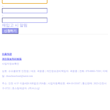
-
-
재입고 시 알림
신청하기
이용약관
개인정보처리방침
사업자정보확인
상호: 슈슈클로젯 인천점 | 대표: 곽윤종 | 개인정보관리책임자: 곽윤종 | 전화: 070-8065-7359 | 이메
일: chouchoucloset@naver.com
주소: 인천 서구 이음4로6 KR법조1차6층 | 사업자등록번호:
404-10-33167
| 통신판매:
2023-인천서
구-3722
| 호스팅제공자: (주)식스샵