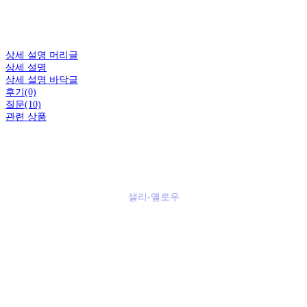
상세 설명 머리글
상세 설명
상세 설명 바닥글
후기(0)
질문(10)
관련 상품
샐리-옐로우