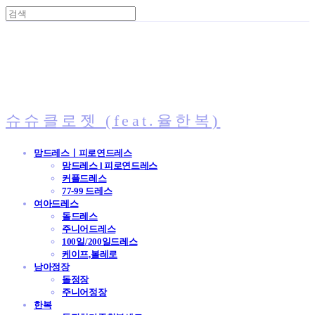
슈슈클로젯 (feat.율한복)
맘드레스ㅣ피로연드레스
맘드레스 l 피로연드레스
커플드레스
77-99 드레스
여아드레스
돌드레스
주니어드레스
100일/200일드레스
케이프,볼레로
남아정장
돌정장
주니어정장
한복