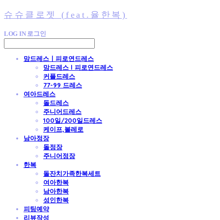
슈슈클로젯 (feat.율한복)
LOG IN
로그인
맘드레스ㅣ피로연드레스
맘드레스 l 피로연드레스
커플드레스
77-99 드레스
여아드레스
돌드레스
주니어드레스
100일/200일드레스
케이프,볼레로
남아정장
돌정장
주니어정장
한복
돌잔치가족한복세트
여아한복
남아한복
성인한복
피팅예약
리뷰작성