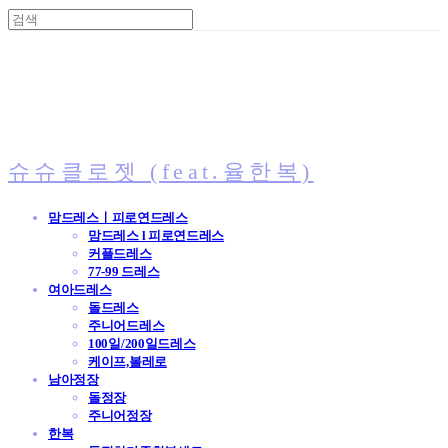
슈슈클로젯 (feat.율한복)
맘드레스ㅣ피로연드레스
맘드레스 l 피로연드레스
커플드레스
77-99 드레스
여아드레스
돌드레스
주니어드레스
100일/200일드레스
케이프,볼레로
남아정장
돌정장
주니어정장
한복