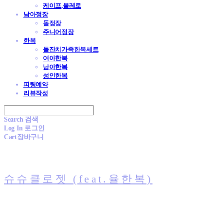
케이프,볼레로
남아정장
돌정장
주니어정장
한복
돌잔치가족한복세트
여아한복
남아한복
성인한복
피팅예약
리뷰작성
Search
검색
Log In
로그인
Cart
장바구니
슈슈클로젯 (feat.율한복)