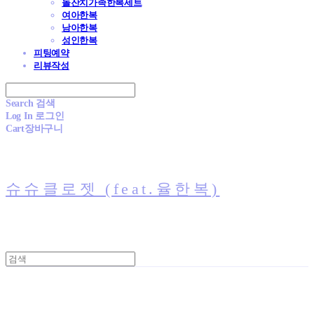
돌잔치가족한복세트
여아한복
남아한복
성인한복
피팅예약
리뷰작성
Search
검색
Log In
로그인
Cart
장바구니
슈슈클로젯 (feat.율한복)