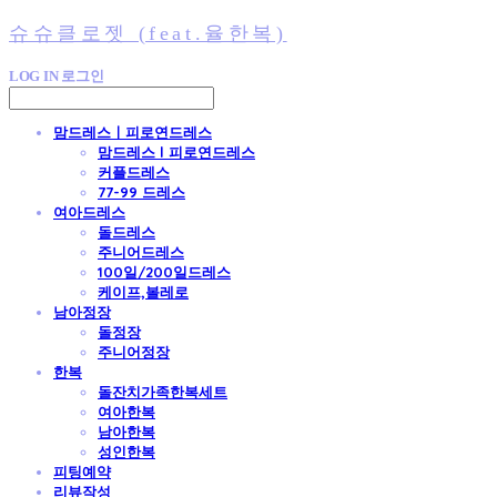
슈슈클로젯 (feat.율한복)
LOG IN
로그인
맘드레스ㅣ피로연드레스
맘드레스 l 피로연드레스
커플드레스
77-99 드레스
여아드레스
돌드레스
주니어드레스
100일/200일드레스
케이프,볼레로
남아정장
돌정장
주니어정장
한복
돌잔치가족한복세트
여아한복
남아한복
성인한복
피팅예약
리뷰작성