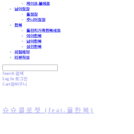
케이프,볼레로
남아정장
돌정장
주니어정장
한복
돌잔치가족한복세트
여아한복
남아한복
성인한복
피팅예약
리뷰작성
Search
검색
Log In
로그인
Cart
장바구니
슈슈클로젯 (feat.율한복)