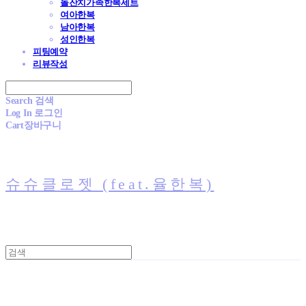
돌잔치가족한복세트
여아한복
남아한복
성인한복
피팅예약
리뷰작성
Search
검색
Log In
로그인
Cart
장바구니
슈슈클로젯 (feat.율한복)