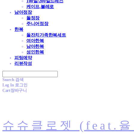
100일/200일드레스
케이프,볼레로
남아정장
돌정장
주니어정장
한복
돌잔치가족한복세트
여아한복
남아한복
성인한복
피팅예약
리뷰작성
Search
검색
Log In
로그인
Cart
장바구니
슈슈클로젯 (feat.