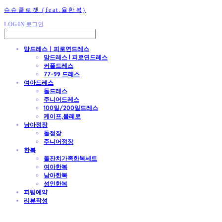
슈슈클로젯 (feat.율한복)
LOG IN
로그인
맘드레스ㅣ피로연드레스
맘드레스 l 피로연드레스
커플드레스
77-99 드레스
여아드레스
돌드레스
주니어드레스
100일/200일드레스
케이프,볼레로
남아정장
돌정장
주니어정장
한복
돌잔치가족한복세트
여아한복
남아한복
성인한복
피팅예약
리뷰작성