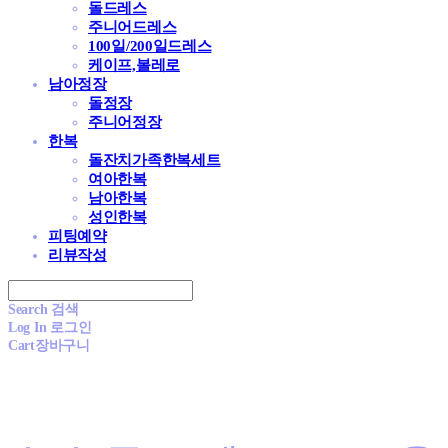
돌드레스
주니어드레스
100일/200일드레스
케이프,볼레로
남아정장
돌정장
주니어정장
한복
돌잔치가족한복세트
여아한복
남아한복
성인한복
피팅예약
리뷰작성
Search
검색
Log In
로그인
Cart
장바구니