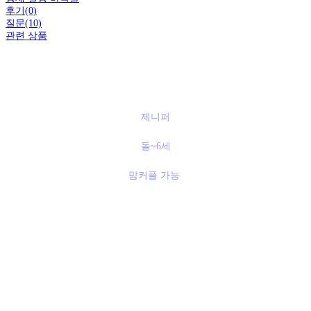
후기(0)
질문(10)
관련 상품
제니퍼
돌~6세
맘커플 가능