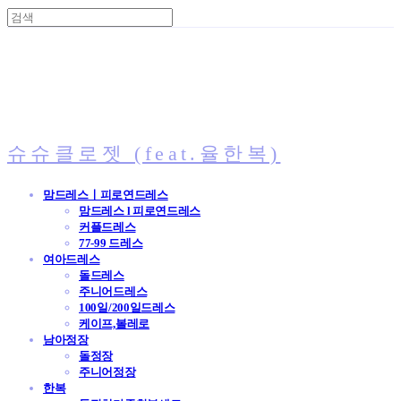
슈슈클로젯 (feat.율한복)
맘드레스ㅣ피로연드레스
맘드레스 l 피로연드레스
커플드레스
77-99 드레스
여아드레스
돌드레스
주니어드레스
100일/200일드레스
케이프,볼레로
남아정장
돌정장
주니어정장
한복