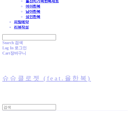
돌잔치가족한복세트
여아한복
남아한복
성인한복
피팅예약
리뷰작성
Search
검색
Log In
로그인
Cart
장바구니
슈슈클로젯 (feat.율한복)