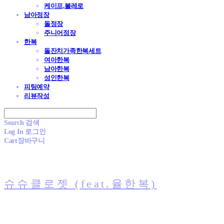
케이프,볼레로
남아정장
돌정장
주니어정장
한복
돌잔치가족한복세트
여아한복
남아한복
성인한복
피팅예약
리뷰작성
Search
검색
Log In
로그인
Cart
장바구니
슈슈클로젯 (feat.율한복)