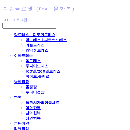
슈슈클로젯 (feat.율한복)
LOG IN
로그인
맘드레스ㅣ피로연드레스
맘드레스 l 피로연드레스
커플드레스
77-99 드레스
여아드레스
돌드레스
주니어드레스
100일/200일드레스
케이프,볼레로
남아정장
돌정장
주니어정장
한복
돌잔치가족한복세트
여아한복
남아한복
성인한복
피팅예약
리뷰작성