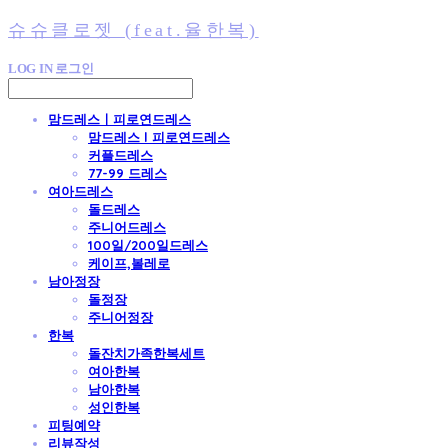
슈슈클로젯 (feat.율한복)
LOG IN
로그인
맘드레스ㅣ피로연드레스
맘드레스 l 피로연드레스
커플드레스
77-99 드레스
여아드레스
돌드레스
주니어드레스
100일/200일드레스
케이프,볼레로
남아정장
돌정장
주니어정장
한복
돌잔치가족한복세트
여아한복
남아한복
성인한복
피팅예약
리뷰작성