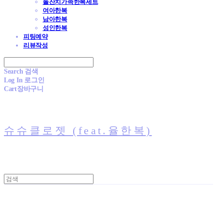
돌잔치가족한복세트
여아한복
남아한복
성인한복
피팅예약
리뷰작성
Search
검색
Log In
로그인
Cart
장바구니
슈슈클로젯 (feat.율한복)