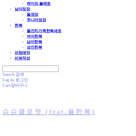
케이프,볼레로
남아정장
돌정장
주니어정장
한복
돌잔치가족한복세트
여아한복
남아한복
성인한복
피팅예약
리뷰작성
Search
검색
Log In
로그인
Cart
장바구니
슈슈클로젯 (feat.율한복)