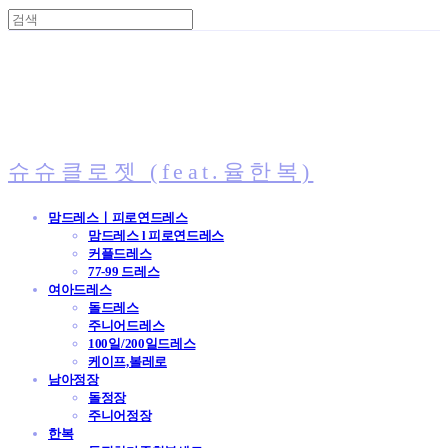
슈슈클로젯 (feat.율한복)
맘드레스ㅣ피로연드레스
맘드레스 l 피로연드레스
커플드레스
77-99 드레스
여아드레스
돌드레스
주니어드레스
100일/200일드레스
케이프,볼레로
남아정장
돌정장
주니어정장
한복