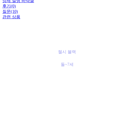
상세 설명 바닥글
후기(0)
질문(10)
관련 상품
첼시 블랙
돌~7세