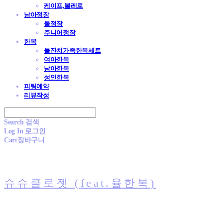
케이프,볼레로
남아정장
돌정장
주니어정장
한복
돌잔치가족한복세트
여아한복
남아한복
성인한복
피팅예약
리뷰작성
Search
검색
Log In
로그인
Cart
장바구니
슈슈클로젯 (feat.율한복)