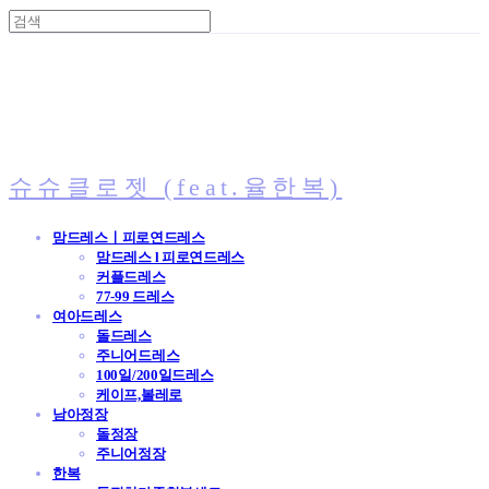
슈슈클로젯 (feat.율한복)
맘드레스ㅣ피로연드레스
맘드레스 l 피로연드레스
커플드레스
77-99 드레스
여아드레스
돌드레스
주니어드레스
100일/200일드레스
케이프,볼레로
남아정장
돌정장
주니어정장
한복