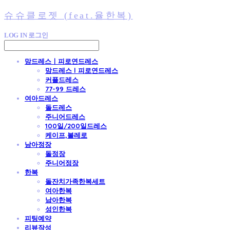
슈슈클로젯 (feat.율한복)
LOG IN
로그인
맘드레스ㅣ피로연드레스
맘드레스 l 피로연드레스
커플드레스
77-99 드레스
여아드레스
돌드레스
주니어드레스
100일/200일드레스
케이프,볼레로
남아정장
돌정장
주니어정장
한복
돌잔치가족한복세트
여아한복
남아한복
성인한복
피팅예약
리뷰작성