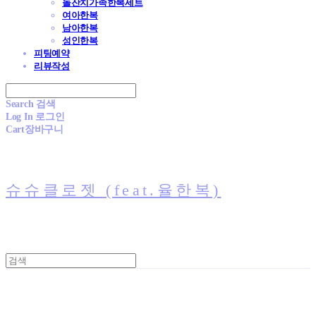
돌잔치가족한복세트
여아한복
남아한복
성인한복
피팅예약
리뷰작성
Search
검색
Log In
로그인
Cart
장바구니
슈슈클로젯 (feat.율한복)