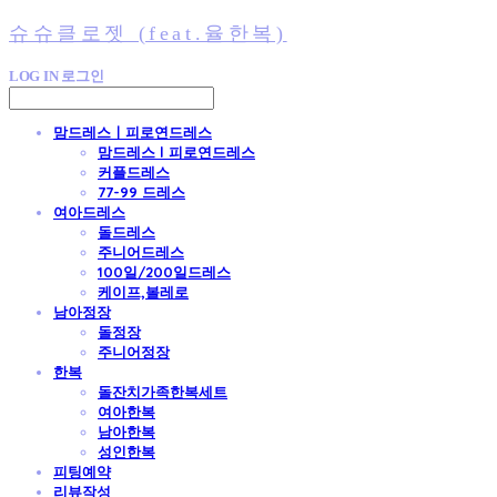
슈슈클로젯 (feat.율한복)
LOG IN
로그인
맘드레스ㅣ피로연드레스
맘드레스 l 피로연드레스
커플드레스
77-99 드레스
여아드레스
돌드레스
주니어드레스
100일/200일드레스
케이프,볼레로
남아정장
돌정장
주니어정장
한복
돌잔치가족한복세트
여아한복
남아한복
성인한복
피팅예약
리뷰작성