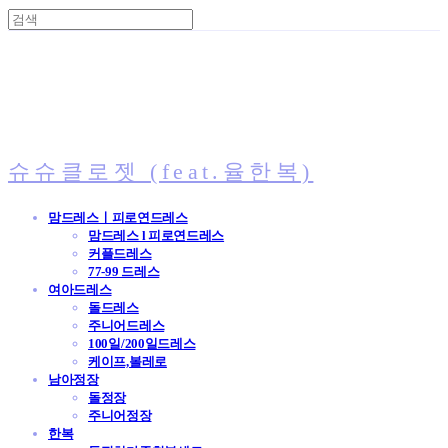
슈슈클로젯 (feat.율한복)
맘드레스ㅣ피로연드레스
맘드레스 l 피로연드레스
커플드레스
77-99 드레스
여아드레스
돌드레스
주니어드레스
100일/200일드레스
케이프,볼레로
남아정장
돌정장
주니어정장
한복