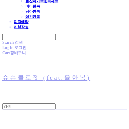
돌잔치가족한복세트
여아한복
남아한복
성인한복
피팅예약
리뷰작성
Search
검색
Log In
로그인
Cart
장바구니
슈슈클로젯 (feat.율한복)