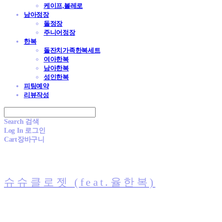
케이프,볼레로
남아정장
돌정장
주니어정장
한복
돌잔치가족한복세트
여아한복
남아한복
성인한복
피팅예약
리뷰작성
Search
검색
Log In
로그인
Cart
장바구니
슈슈클로젯 (feat.율한복)