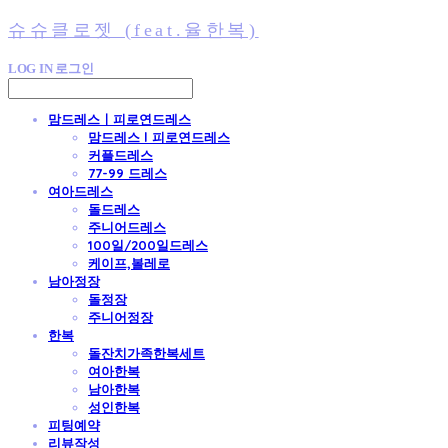
슈슈클로젯 (feat.율한복)
LOG IN
로그인
맘드레스ㅣ피로연드레스
맘드레스 l 피로연드레스
커플드레스
77-99 드레스
여아드레스
돌드레스
주니어드레스
100일/200일드레스
케이프,볼레로
남아정장
돌정장
주니어정장
한복
돌잔치가족한복세트
여아한복
남아한복
성인한복
피팅예약
리뷰작성