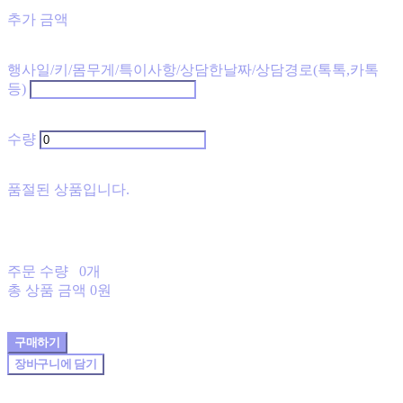
추가 금액
행사일/키/몸무게/특이사항/상담한날짜/상담경로(톡톡,카톡
등)
수량
품절된 상품입니다.
주문 수량
0개
총 상품 금액
0원
구매하기
장바구니에 담기