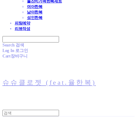
돌잔치가족한복세트
여아한복
남아한복
성인한복
피팅예약
리뷰작성
Search
검색
Log In
로그인
Cart
장바구니
슈슈클로젯 (feat.율한복)