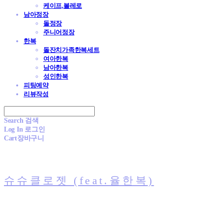
케이프,볼레로
남아정장
돌정장
주니어정장
한복
돌잔치가족한복세트
여아한복
남아한복
성인한복
피팅예약
리뷰작성
Search
검색
Log In
로그인
Cart
장바구니
슈슈클로젯 (feat.율한복)