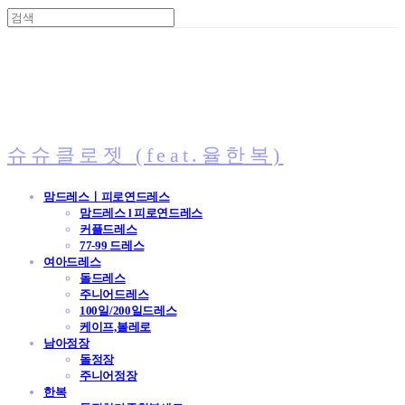
슈슈클로젯 (feat.율한복)
맘드레스ㅣ피로연드레스
맘드레스 l 피로연드레스
커플드레스
77-99 드레스
여아드레스
돌드레스
주니어드레스
100일/200일드레스
케이프,볼레로
남아정장
돌정장
주니어정장
한복