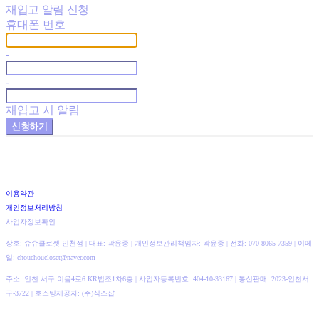
재입고 알림 신청
휴대폰 번호
-
-
재입고 시 알림
신청하기
이용약관
개인정보처리방침
사업자정보확인
상호: 슈슈클로젯 인천점 | 대표: 곽윤종 | 개인정보관리책임자: 곽윤종 | 전화: 070-8065-7359 | 이메
일: chouchoucloset@naver.com
주소: 인천 서구 이음4로6 KR법조1차6층 | 사업자등록번호:
404-10-33167
| 통신판매:
2023-인천서
구-3722
| 호스팅제공자: (주)식스샵