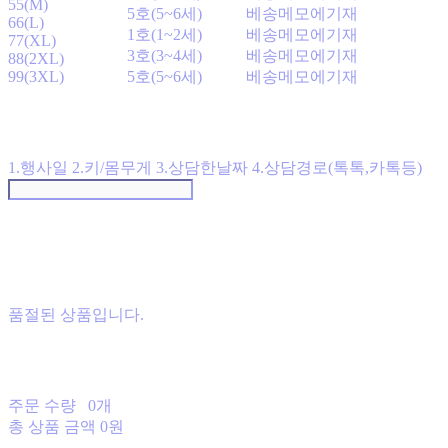
55(M)
5호(5~6세)
베송메모에기재
66(L)
1호(1~2세)
베송메모에기재
77(XL)
3호(3~4세)
베송메모에기재
88(2XL)
99(3XL)
5호(5~6세)
베송메모에기재
1.행사일 2.키/몸무게 3.상담한날짜 4.상담경로(톡톡,카톡등)
품절된 상품입니다.
주문 수량
0개
총 상품 금액
0원