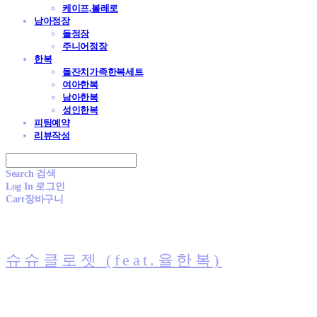
케이프,볼레로
남아정장
돌정장
주니어정장
한복
돌잔치가족한복세트
여아한복
남아한복
성인한복
피팅예약
리뷰작성
Search
검색
Log In
로그인
Cart
장바구니
슈슈클로젯 (feat.율한복)