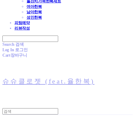
돌잔치가족한복세트
여아한복
남아한복
성인한복
피팅예약
리뷰작성
Search
검색
Log In
로그인
Cart
장바구니
슈슈클로젯 (feat.율한복)