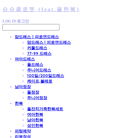
슈슈클로젯 (feat.율한복)
LOG IN
로그인
맘드레스ㅣ피로연드레스
맘드레스 l 피로연드레스
커플드레스
77-99 드레스
여아드레스
돌드레스
주니어드레스
100일/200일드레스
케이프,볼레로
남아정장
돌정장
주니어정장
한복
돌잔치가족한복세트
여아한복
남아한복
성인한복
피팅예약
리뷰작성