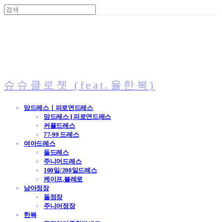
슈슈클로젯 (feat.율한복)
맘드레스ㅣ피로연드레스
맘드레스 l 피로연드레스
커플드레스
77-99 드레스
여아드레스
돌드레스
주니어드레스
100일/200일드레스
케이프,볼레로
남아정장
돌정장
주니어정장
한복