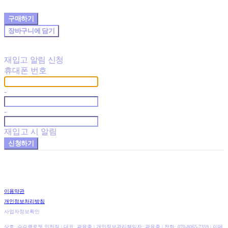
구매하기
장바구니에 담기
재입고 알림 신청
휴대폰 번호
-
-
재입고 시 알림
신청하기
이용약관
개인정보처리방침
사업자정보확인
상호: 슈슈클로젯 인천점 | 대표: 곽윤종 | 개인정보관리책임자: 곽윤종 | 전화: 070-8065-7359 | 이메