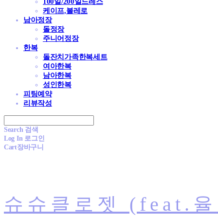
100일/200일드레스
케이프,볼레로
남아정장
돌정장
주니어정장
한복
돌잔치가족한복세트
여아한복
남아한복
성인한복
피팅예약
리뷰작성
Search
검색
Log In
로그인
Cart
장바구니
슈슈클로젯 (feat.