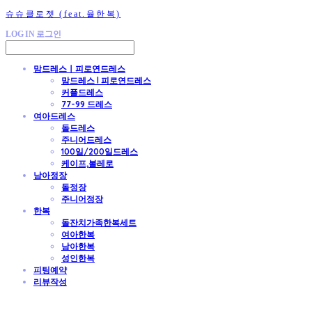
슈슈클로젯 (feat.율한복)
LOG IN
로그인
맘드레스ㅣ피로연드레스
맘드레스 l 피로연드레스
커플드레스
77-99 드레스
여아드레스
돌드레스
주니어드레스
100일/200일드레스
케이프,볼레로
남아정장
돌정장
주니어정장
한복
돌잔치가족한복세트
여아한복
남아한복
성인한복
피팅예약
리뷰작성