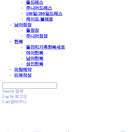
돌드레스
주니어드레스
100일/200일드레스
케이프,볼레로
남아정장
돌정장
주니어정장
한복
돌잔치가족한복세트
여아한복
남아한복
성인한복
피팅예약
리뷰작성
Search
검색
Log In
로그인
Cart
장바구니