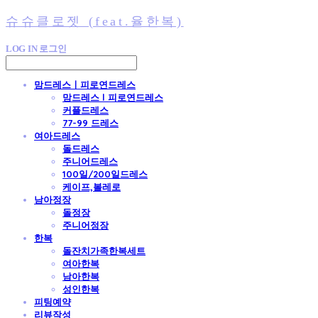
슈슈클로젯 (feat.율한복)
LOG IN
로그인
맘드레스ㅣ피로연드레스
맘드레스 l 피로연드레스
커플드레스
77-99 드레스
여아드레스
돌드레스
주니어드레스
100일/200일드레스
케이프,볼레로
남아정장
돌정장
주니어정장
한복
돌잔치가족한복세트
여아한복
남아한복
성인한복
피팅예약
리뷰작성