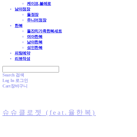
케이프,볼레로
남아정장
돌정장
주니어정장
한복
돌잔치가족한복세트
여아한복
남아한복
성인한복
피팅예약
리뷰작성
Search
검색
Log In
로그인
Cart
장바구니
슈슈클로젯 (feat.율한복)