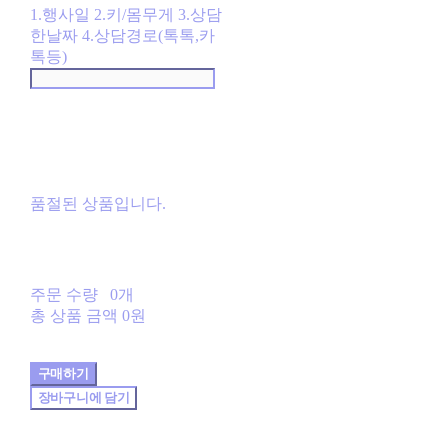
1.행사일 2.키/몸무게 3.상담
한날짜 4.상담경로(톡톡,카
톡등)
품절된 상품입니다.
주문 수량
0개
총 상품 금액
0원
구매하기
장바구니에 담기