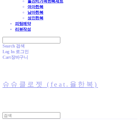
돌잔치가족한복세트
여아한복
남아한복
성인한복
피팅예약
리뷰작성
Search
검색
Log In
로그인
Cart
장바구니
슈슈클로젯 (feat.율한복)