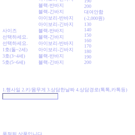
190
블랙-반바지
200
블랙-긴바지
대여안함
아이보리-반바지
(-2,000원)
아이보리-긴바지
130
140
사이즈
블랙-반바지
150
선택하세요.
블랙-긴바지
160
선택하세요.
아이보리-반바지
170
1호(돌~2세)
아이보리-긴바지
180
3호(3~4세)
블랙-반바지
190
5호(5~6세)
블랙-긴바지
200
1.행사일 2.키/몸무게 3.상담한날짜 4.상담경로(톡톡,카톡등)
품절된 상품입니다.