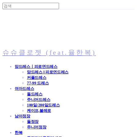
슈슈클로젯 (feat.율한복)
맘드레스ㅣ피로연드레스
맘드레스 l 피로연드레스
커플드레스
77-99 드레스
여아드레스
돌드레스
주니어드레스
100일/200일드레스
케이프,볼레로
남아정장
돌정장
주니어정장
한복