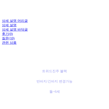
상세 설명 머리글
상세 설명
상세 설명 바닥글
후기(0)
질문(10)
관련 상품
트위드진주 블랙
반바지/긴바지 변경가능
돌~6세