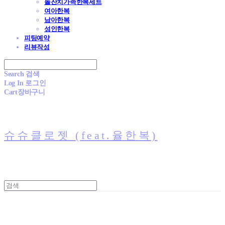
돌잔치가족한복세트
여아한복
남아한복
성인한복
피팅예약
리뷰작성
Search
검색
Log In
로그인
Cart
장바구니
슈슈클로젯 (feat.율한복)