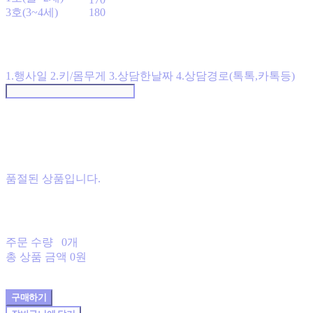
3호(3~4세)
180
1.행사일 2.키/몸무게 3.상담한날짜 4.상담경로(톡톡,카톡등)
품절된 상품입니다.
주문 수량
0개
총 상품 금액
0원
구매하기