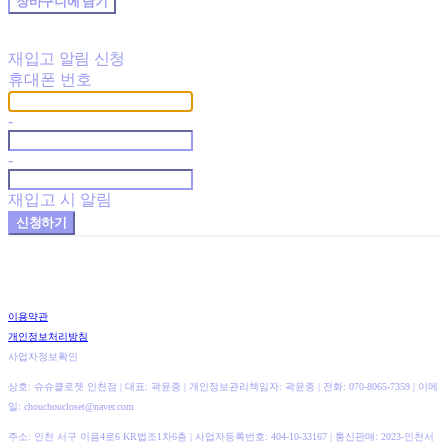
장바구니에 담기
재입고 알림 신청
휴대폰 번호
-
-
재입고 시 알림
신청하기
이용약관
개인정보처리방침
사업자정보확인
상호: 슈슈클로젯 인천점 | 대표: 곽윤종 | 개인정보관리책임자: 곽윤종 | 전화: 070-8065-7359 | 이메
일: chouchoucloset@naver.com
주소: 인천 서구 이음4로6 KR법조1차6층 | 사업자등록번호:
404-10-33167
| 통신판매:
2023-인천서