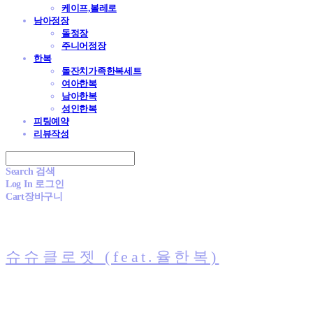
케이프,볼레로
남아정장
돌정장
주니어정장
한복
돌잔치가족한복세트
여아한복
남아한복
성인한복
피팅예약
리뷰작성
Search
검색
Log In
로그인
Cart
장바구니
슈슈클로젯 (feat.율한복)