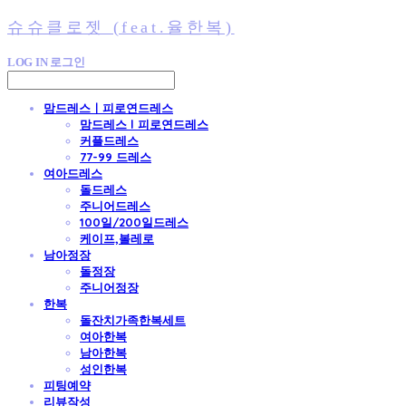
슈슈클로젯 (feat.율한복)
LOG IN
로그인
맘드레스ㅣ피로연드레스
맘드레스 l 피로연드레스
커플드레스
77-99 드레스
여아드레스
돌드레스
주니어드레스
100일/200일드레스
케이프,볼레로
남아정장
돌정장
주니어정장
한복
돌잔치가족한복세트
여아한복
남아한복
성인한복
피팅예약
리뷰작성