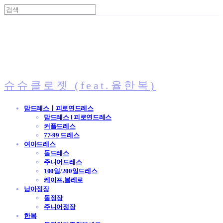
슈슈클로젯 (feat.율한복)
맘드레스ㅣ피로연드레스
맘드레스 l 피로연드레스
커플드레스
77-99 드레스
여아드레스
돌드레스
주니어드레스
100일/200일드레스
케이프,볼레로
남아정장
돌정장
주니어정장
한복