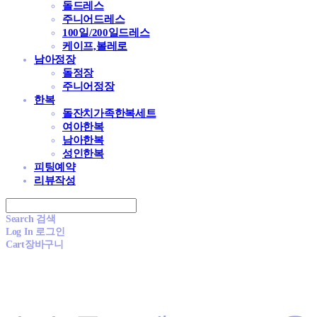
돌드레스
주니어드레스
100일/200일드레스
케이프,볼레로
남아정장
돌정장
주니어정장
한복
돌잔치가족한복세트
여아한복
남아한복
성인한복
피팅예약
리뷰작성
Search
검색
Log In
로그인
Cart
장바구니