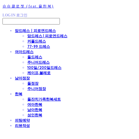
슈슈클로젯 (feat.율한복)
LOG IN
로그인
맘드레스ㅣ피로연드레스
맘드레스 l 피로연드레스
커플드레스
77-99 드레스
여아드레스
돌드레스
주니어드레스
100일/200일드레스
케이프,볼레로
남아정장
돌정장
주니어정장
한복
돌잔치가족한복세트
여아한복
남아한복
성인한복
피팅예약
리뷰작성