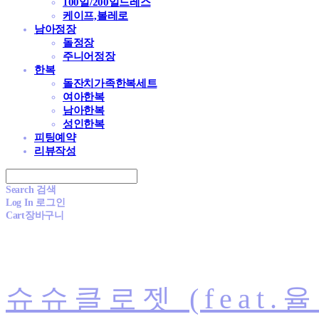
100일/200일드레스
케이프,볼레로
남아정장
돌정장
주니어정장
한복
돌잔치가족한복세트
여아한복
남아한복
성인한복
피팅예약
리뷰작성
Search
검색
Log In
로그인
Cart
장바구니
슈슈클로젯 (feat.